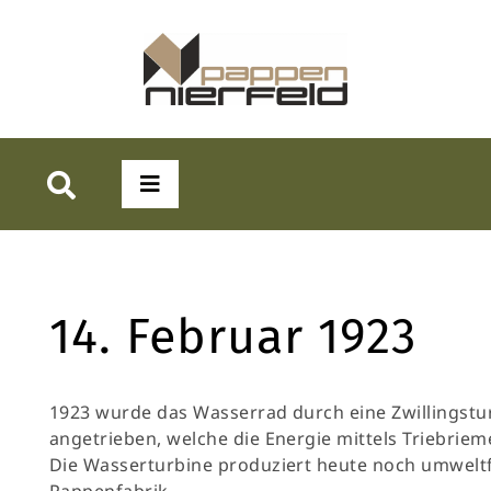
Zum
Inhalt
springen
Toggle
Navigation
Suche
Über uns
nach:
14. Februar 1923
Ansprechpartner
Produkte
1923 wurde das Wasserrad durch eine Zwillingstur
angetrieben, welche die Energie mittels Triebriem
Die Wasserturbine produziert heute noch umweltf
Historie